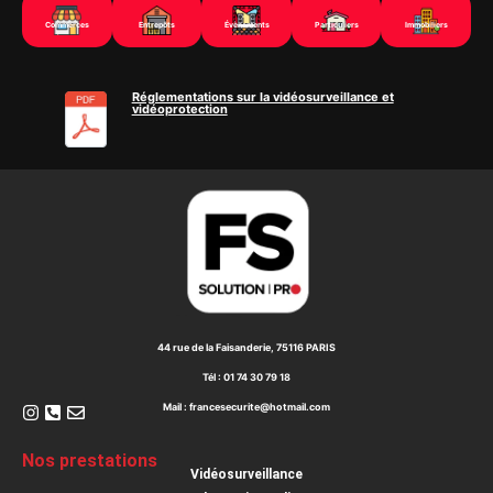
Commerces
Entrepôts
Évènements
Particuliers
Immobiliers
Réglementations sur la vidéosurveillance et
vidéoprotection
44 rue de la Faisanderie, 75116 PARIS
Tél : 01 74 30 79 18
Mail : francesecurite@hotmail.com
Nos prestations
Vidéosurveillance